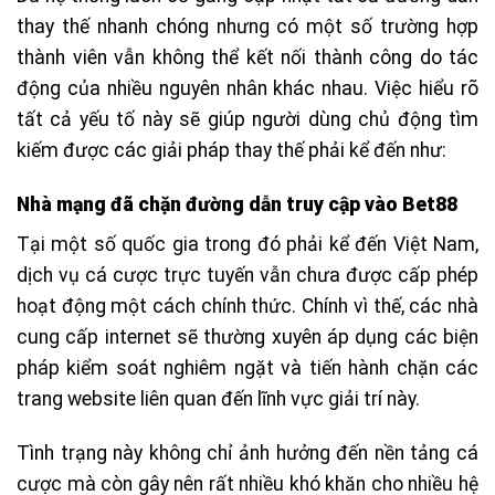
thay thế nhanh chóng nhưng có một số trường hợp
thành viên vẫn không thể kết nối thành công do tác
động của nhiều nguyên nhân khác nhau. Việc hiểu rõ
tất cả yếu tố này sẽ giúp người dùng chủ động tìm
kiếm được các giải pháp thay thế phải kể đến như:
Nhà mạng đã chặn đường dẫn truy cập vào Bet88
Tại một số quốc gia trong đó phải kể đến Việt Nam,
dịch vụ cá cược trực tuyến vẫn chưa được cấp phép
hoạt động một cách chính thức. Chính vì thế, các nhà
cung cấp internet sẽ thường xuyên áp dụng các biện
pháp kiểm soát nghiêm ngặt và tiến hành chặn các
trang website liên quan đến lĩnh vực giải trí này.
Tình trạng này không chỉ ảnh hưởng đến nền tảng cá
cược mà còn gây nên rất nhiều khó khăn cho nhiều hệ