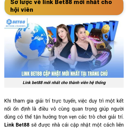
Sơ lược về link Bet88 mới nhất cho
hội viên
Link bet88 mới nhất cho thành viên hệ thống
Khi tham gia giải trí trực tuyến, việc duy trì một kết
nối ổn định là điều vô cùng quan trọng giúp người
dùng có thể tận hưởng trọn vẹn các trò chơi giải trí.
Link Bet88
sẽ được nhà cái cập nhật một cách liên