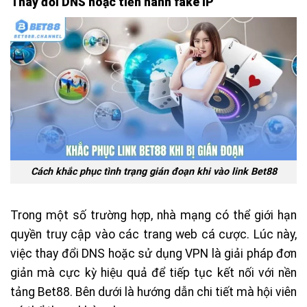
Thay đổi DNS hoặc tiến hành fake IP
Cách khắc phục tình trạng gián đoạn khi vào link Bet88
Trong một số trường hợp, nhà mạng có thể giới hạn
quyền truy cập vào các trang web cá cược. Lúc này,
việc thay đổi DNS hoặc sử dụng VPN là giải pháp đơn
giản mà cực kỳ hiệu quả để tiếp tục kết nối với nền
tảng Bet88. Bên dưới là hướng dẫn chi tiết mà hội viên