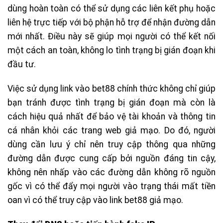
dùng hoàn toàn có thể sử dụng các liên kết phụ hoặc
liên hệ trực tiếp với bộ phận hỗ trợ để nhận đường dẫn
mới nhất. Điều này sẽ giúp mọi người có thể kết nối
một cách an toàn, không lo tình trạng bị gián đoạn khi
đầu tư.
Việc sử dụng link vào bet88 chính thức không chỉ giúp
bạn tránh được tình trạng bị gián đoạn mà còn là
cách hiệu quả nhất để bảo vệ tài khoản và thông tin
cá nhân khỏi các trang web giả mạo. Do đó, người
dùng cần lưu ý chỉ nên truy cập thông qua những
đường dẫn được cung cấp bởi nguồn đáng tin cậy,
không nên nhấp vào các đường dẫn không rõ nguồn
gốc vì có thể đẩy mọi người vào trạng thái mất tiền
oan vì có thể truy cập vào link bet88 giả mạo.