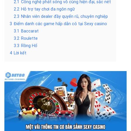
2.1
Công nghệ phát sóng vô cùng hiện đại, sắc nét
2.2
Hỗ trợ tay chơi đa ngôn ngữ
2.3
Nhân viên dealer đầy quyến rũ, chuyên nghiệp
3
Điểm danh các game hấp dẫn có tại Sexy casino
3.1
Baccarat
3.2
Roulette
3.3
Rồng Hổ
4
Lời kết