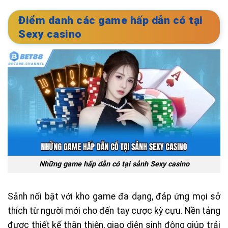
Điểm danh các game hấp dẫn có tại
Sexy casino
Những game hấp dẫn có tại sảnh Sexy casino
Sảnh nổi bật với kho game đa dạng, đáp ứng mọi sở
thích từ người mới cho đến tay cược kỳ cựu. Nền tảng
được thiết kế thân thiện, giao diện sinh động giúp trải