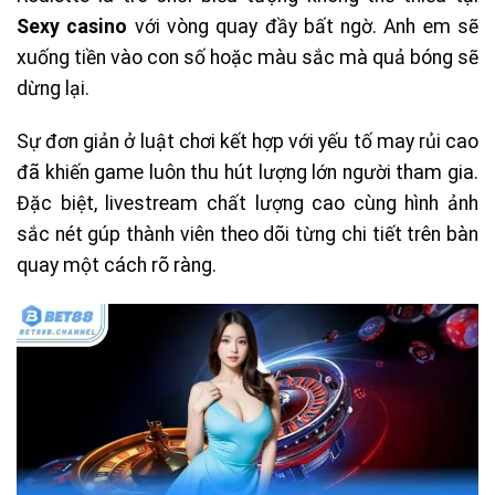
Sexy casino
với vòng quay đầy bất ngờ. Anh em sẽ
xuống tiền vào con số hoặc màu sắc mà quả bóng sẽ
dừng lại.
Sự đơn giản ở luật chơi kết hợp với yếu tố may rủi cao
đã khiến game luôn thu hút lượng lớn người tham gia.
Đặc biệt, livestream chất lượng cao cùng hình ảnh
sắc nét gúp thành viên theo dõi từng chi tiết trên bàn
quay một cách rõ ràng.