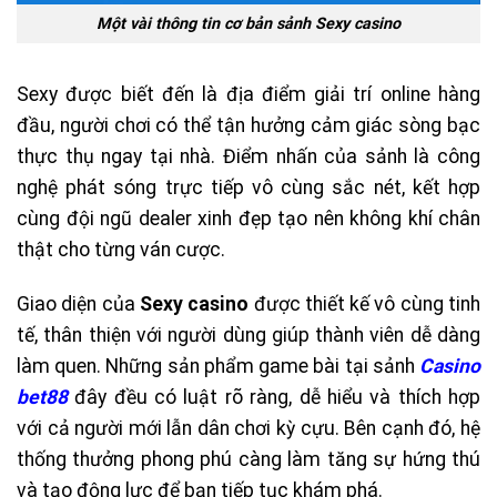
Một vài thông tin cơ bản sảnh Sexy casino
Sexy được biết đến là địa điểm giải trí online hàng
đầu, người chơi có thể tận hưởng cảm giác sòng bạc
thực thụ ngay tại nhà. Điểm nhấn của sảnh là công
nghệ phát sóng trực tiếp vô cùng sắc nét, kết hợp
cùng đội ngũ dealer xinh đẹp tạo nên không khí chân
thật cho từng ván cược.
Giao diện của
Sexy casino
được thiết kế vô cùng tinh
tế, thân thiện với người dùng giúp thành viên dễ dàng
làm quen. Những sản phẩm game bài tại sảnh
Casino
bet88
đây đều có luật rõ ràng, dễ hiểu và thích hợp
với cả người mới lẫn dân chơi kỳ cựu. Bên cạnh đó, hệ
thống thưởng phong phú càng làm tăng sự hứng thú
và tạo động lực để bạn tiếp tục khám phá.