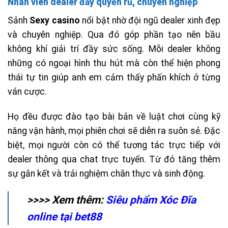
Nhân viên dealer đầy quyến rũ, chuyên nghiệp
Sảnh
Sexy casino
nổi bật nhờ đội ngũ dealer xinh đẹp
và chuyên nghiệp. Qua đó góp phần tạo nên bầu
không khí giải trí đầy sức sống. Mỗi dealer không
những có ngoại hình thu hút mà còn thể hiện phong
thái tự tin giúp anh em cảm thấy phấn khích ở từng
ván cược.
Họ đều được đào tạo bài bản về luật chơi cùng kỹ
năng vận hành, mọi phiên chơi sẽ diễn ra suôn sẻ. Đặc
biệt, mọi người còn có thể tương tác trực tiếp với
dealer thông qua chat trực tuyến. Từ đó tăng thêm
sự gắn kết và trải nghiệm chân thực và sinh động.
>>>> Xem thêm:
Siêu phẩm Xóc Đĩa
online tại bet88